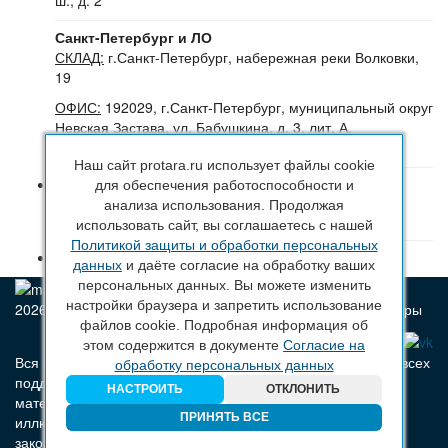
Санкт-Петербург и ЛО
СКЛАД:
г.Санкт-Петербург, набережная реки Волковки,
19
ОФИС:
192029, г.Санкт-Петербург, муниципальный округ
Невская Застава, ул. Бабушкина, д. 3, лит. А,
помещение 30Н (№16-24), офис 504-504Б
Наш сайт protara.ru использует файлы cookie
8 (800) 222 44 29
(Бесплатный звонок по РФ)
для обеспечения работоспособности и
+7 (963) 314 20 33
(Санкт-Петербург и ЛО)
анализа использования. Продолжая
+7 (963) 314 20 33
(Москва и МО)
использовать сайт, вы соглашаетесь с нашей
Политикой защиты и обработки персональных
sales@protara.ru
данных
и даёте согласие на обработку ваших
персональных данных. Вы можете изменить
настройки браузера и запретить использование
2026 © ПроТара - Производство и продажа пластиковой тары
файлов cookie. Подробная информация об
этом содержится в документе
Согласие на
Вся информация, размещенная на веб-сайте protara.ru и всех
обработку персональных данных
поддоменах сайта protara.ru включая тексты, графические
НАСТРОИТЬ
ОТКЛОНИТЬ
материалы, шрифт, элементы дизайна, товарные знаки и
ПРИНЯТЬ ВСЕ
иллюстрации/фотографии, охраняется в соответствии с
законодательством РФ