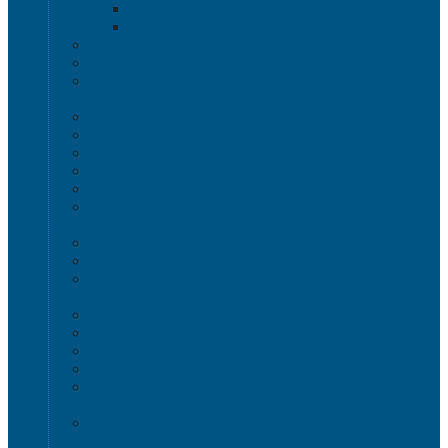
Крышки VDA-KLT
Универсальные контейнеры
Ящики для инструмента
Сопутствующие товары
Органайзеры
Антистатическая тара
Eвроконтейнеры ЕSD
Евроконтейнеры ESD с крышкой на шарнире
Контейнеры KLT ESD
Антистатические лотки COCIS
Крышки ESD
Тележки ESD
Мусорные баки и контейнеры
Мусорные контейнеры на колесах
Мусорные баки, вёдра и контейнеры с педалью
Контейнеры для раздельного сбора мусора
Локализация разлива жидкости
Поддоны для бочек
Поддоны-лотки
Поддоны-платформы
Поддоны для еврокубов / кубовой емкости / IBC
Промышленные пластиковые шкафы, тумбы ,
тележки
Контейнеры и баки для хранения
Листовой пластик и сотовый полипропилен