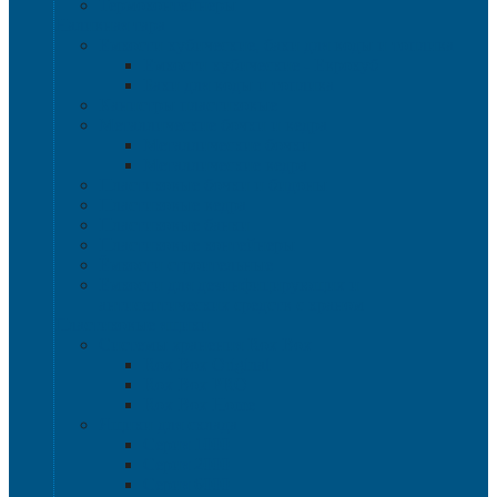
Термоконтейнеры
Наливная тара
Емкости кубические, баки для воды и топлива
Емкости кубические - Еврокуб
Баки для воды и топлива
Канистры пластиковые
Металлические бочки и ведра
Металлические бочки
Металлические ведра
Пластиковые бочки и бидоны
Пластиковые ведра
Пластиковые банки
Пластиковые контейнеры
Ёмкости строительные
Емкости для дезинфицирующих и
антисептических средств с краном
Пластиковые ящики
Системы хранения Rox Box
Rox Box Original
Rox Box PRO
Rox Box Home
Ящики для склада
Серия 1000
Серия 2000
Серия 6000