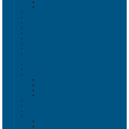
Полочные лотки SK
Складские лотки Logic Store
Ящики пищевые
Ящики для хлеба
Ящики для мяса
Ящики для птицы
Ящики для рыбы
Ящики для цветов
Ящики складные
Ящики овощные Серия 100
Ящики для колбасно-мясной и рыбной продукции
Серия 200
Ящики для молочной продукции Серия 300
Ящики универсальные Серия 400
Вкладываемые ящики INSTORE
INSTORE ZIP
INSTORE с крышками
INSTORE без крышек
Крышки INSTORE
Евроконтейнеры ЕC
Ящики Sembol SPKM с крышкой
Ящики с крышкой Safe Pro
Контейнеры VDA-KLT
Контейнеры R-KLT
Контейнеры RL-KLT