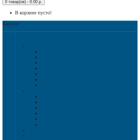
0 товар(ов) - 0.00 р.
В корзине пусто!
Каталог
Категории
Крупногабаритная тара
Крупногабаритные контейнеры
Аксессуары
Разборные контейнера 1200х1000
Размер 1200х800
Размер 1020х640
Размер 1120х1120
Размер 1200х1000
Нестандартные решения
Пластиковые паллеты
1200х800
1200х1000
800х600 и 600х400
Гигиенические паллеты
Специализированные паллеты и решетки
Паллетные борта
Контейнер для сбора и хранения ртутных ламп
Ящики для песка и песочно-соляной смеси