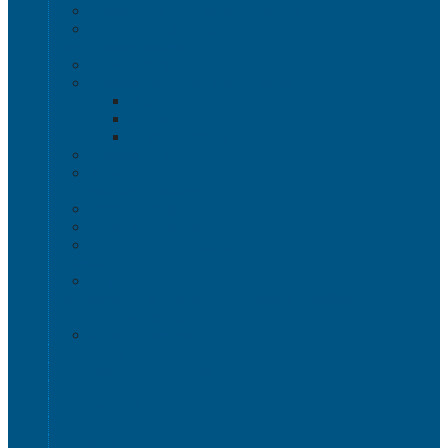
Изделия из полимерного листа
Листовой пластик
Пластиковая мебель
Дизайнерские стулья
Мебель для дома, дачи и кафе
Шезлонги
Столы
Стулья, кресла
Мебель "Уют"
Комоды
Сигнальные ограждения
Дорожные конусы
Гибкие столбики
Сигнальные столбики
HoReCa
Подносы
Металлические полочные стеллажи и мебель
Расходные материалы
Стрейч-пленка
О Компании
Информация о доставке
Способы оплаты
Наши акции!
Закупки
Контакты