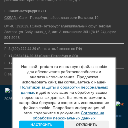
рабочий пос.Горки Ленинские, Зелёное ш., д. 2
Санкт-Петербург и ЛО
СКЛАД:
г.Санкт-Петербург, набережная реки Волковки, 19
ОФИС:
192029, г.Санкт-Петербург, муниципальный округ Невская
Застава, ул. Бабушкина, д. 3, лит. А, помещение 30Н (№16-24), офис
504-504Б
8 (800) 222 44 29
(Бесплатный звонок по РФ)
+7 (963) 314 20 33
(Санкт-Петербург и ЛО)
+7 (963) 314 20 33
(Москва и МО)
Наш сайт protara.ru использует файлы cookie
для обеспечения работоспособности и
sales@protara.ru
анализа использования. Продолжая
использовать сайт, вы соглашаетесь с нашей
Политикой защиты и обработки персональных
данных
и даёте согласие на обработку ваших
персональных данных. Вы можете изменить
2026 © ПроТара - Производство и продажа пластиковой тары
настройки браузера и запретить использование
файлов cookie. Подробная информация об
этом содержится в документе
Согласие на
Вся информация, размещенная на веб-сайте protara.ru и всех поддоменах сайта protara.ru включая
обработку персональных данных
тексты, графические материалы, шрифт, элементы дизайна, товарные знаки и иллюстрации/
фотографии, охраняется в соответствии с законодательством РФ
НАСТРОИТЬ
ОТКЛОНИТЬ