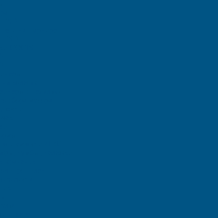
ы
ара
ы ЕSD
шкой на шарнире
T ESD
тки COCIS
D
D
ейнеры
на колесах
тейнеры с педалью
го сбора мусора
идкости
очек
ки
ормы
овой емкости / IBC
фы, тумбы , тележки
я хранения
полипропилен
ого листа
тик
ль
тулья
чи и кафе