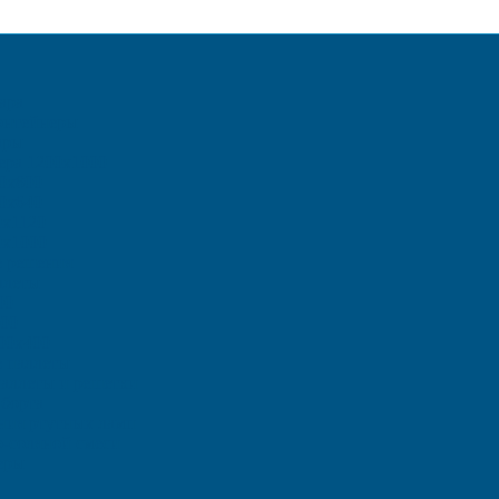
ара
онтейнеры
ары
ера 1200х1000
0х800
0х640
0х1120
0х1000
е решения
ллеты
00
00
00х400
 паллеты
аллеты и решетки
борта
ения ртутных ламп
о-соляной смеси
еры