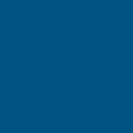
еба
са
ицы
ыбы
тов
ные
рия 100
ой продукции Серия 200
кции Серия 300
 Серия 400
и INSTORE
 ZIP
рышками
 крышек
STORE
ы ЕC
с крышкой
afe Pro
A-KLT
 R-KLT
 RL-KLT
A-KLT
контейнеры
умента
товары