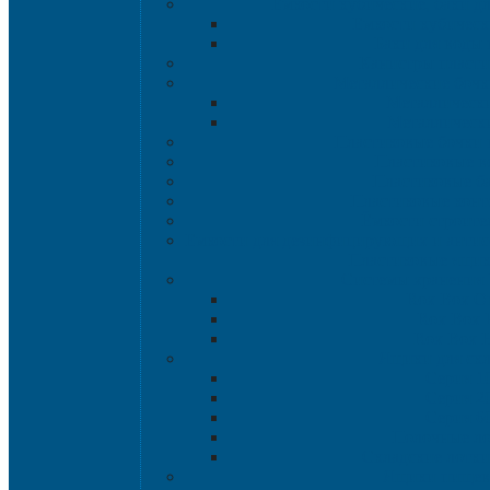
Емкости кубические, баки д
Емкости кубическ
Баки для воды 
Канистры пласт
Металлические бочк
Металлически
Металлически
Пластиковые бочки 
Пластиковые в
Пластиковые б
Пластиковые кон
Ёмкости строите
Емкости для дезинфицирующих и антисе
Пластиковые ящи
Системы хранения 
Rox Box Or
Rox Box
Rox Box 
Ящики для скл
Серия 1
Серия 2
Серия 6
Полочные л
Складские лотки 
Ящики пище