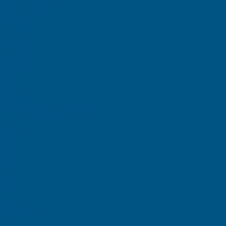
ля воды и топлива
ие - Еврокуб
и топлива
иковые
и и ведра
е бочки
е ведра
и бидоны
едра
анки
тейнеры
льные
птических средств с краном
ки
Rox Box
iginal
 PRO
Home
ада
000
000
000
отки SK
Logic Store
вые