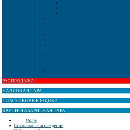
Шезлон
Стол
Стулья, к
Мебель "Ую
Комоды
Сигнальные огражд
Дорожные кон
Гибкие столб
Сигнальные сто
HoReCa
Подносы
Металлические полочные стел
Расходные материа
Стрейч-плен
РАСПРОДАЖА!
НАЛИВНАЯ ТАРА
ПЛАСТИКОВЫЕ ЯЩИКИ
КРУПНОГАБАРИТНАЯ ТАРА
Home
Сигнальные ограждения