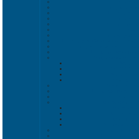
Ящики для хл
Ящики для мя
Ящики для пт
Ящики для р
Ящики для цве
Ящики склад
Ящики овощные Се
Ящики для колбасно-мясной и рыбн
Ящики для молочной проду
Ящики универсальные
Вкладываемые ящик
INSTORE
INSTORE с к
INSTORE без
Крышки IN
Евроконтейнер
Ящики Sembol SPKM 
Ящики с крышкой S
Контейнеры VD
Контейнеры
Контейнеры
Крышки VD
Универсальные 
Ящики для инстр
Сопутствующие 