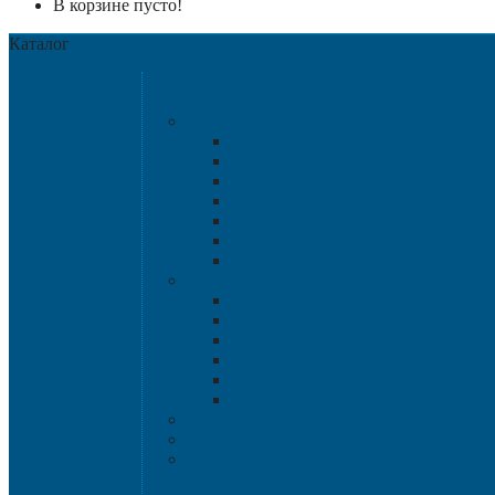
В корзине пусто!
Каталог
Категории
Крупногабаритная т
Крупногабаритные к
Аксессу
Разборные контейн
Размер 120
Размер 102
Размер 112
Размер 120
Нестандартны
Пластиковые па
1200х8
1200х10
800х600 и 6
Гигиенические
Специализированные п
Паллетные 
Контейнер для сбора и хран
Ящики для песка и песочн
Термоконтейн
Наливная тара