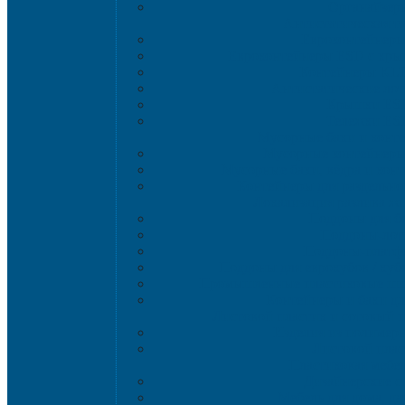
Органайзер
Антистатическая т
Eвроконтейнер
Евроконтейнеры ESD с кры
Контейнеры KL
Антистатические ло
Крышки ES
Тележки ES
Мусорные баки и конт
Мусорные контейнеры 
Мусорные баки, вёдра и кон
Контейнеры для раздельно
Локализация разлива ж
Поддоны для б
Поддоны-лот
Поддоны-платф
Поддоны для еврокубов / куб
Промышленные пластиковые шка
Контейнеры и баки дл
Листовой пластик и сотовый 
Изделия из полимерн
Листовой плас
Пластиковая мебе
Дизайнерские с
Мебель для дома, да